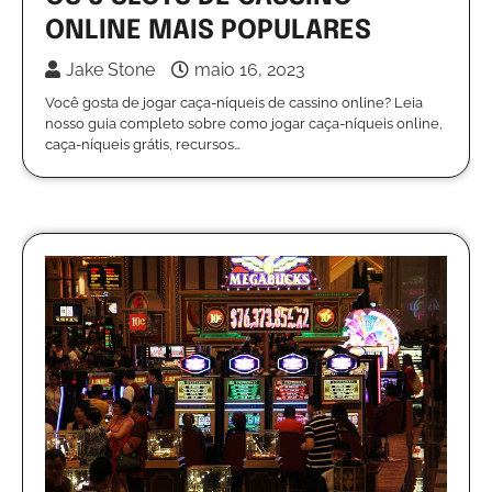
ONLINE MAIS POPULARES
Jake Stone
maio 16, 2023
Você gosta de jogar caça-níqueis de cassino online? Leia
nosso guia completo sobre como jogar caça-níqueis online,
caça-níqueis grátis, recursos…