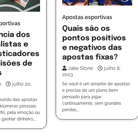
Apostas esportivas
portivas
Quais são os
ência dos
pontos positivos
listas e
e negativos das
sticadores
apostas fixas?
isões de
Jake Stone
julho 8,
s
2023
e
julho 20,
Se você é um amante de apostas
e precisa de um plano bem
pensado para jogar
mundo das apostas
continuamente, sem grandes
 inúmeras pessoas.
perdas,…
fio, pela emoção ou
 ganhar dinheiro,…