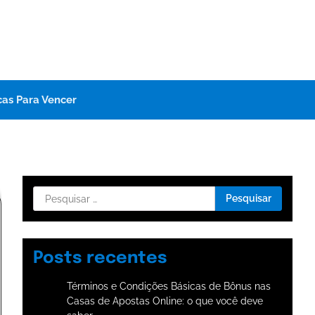
cas Para Vencer
Pesquisar
por:
Posts recentes
Términos e Condições Básicas de Bônus nas
Casas de Apostas Online: o que você deve