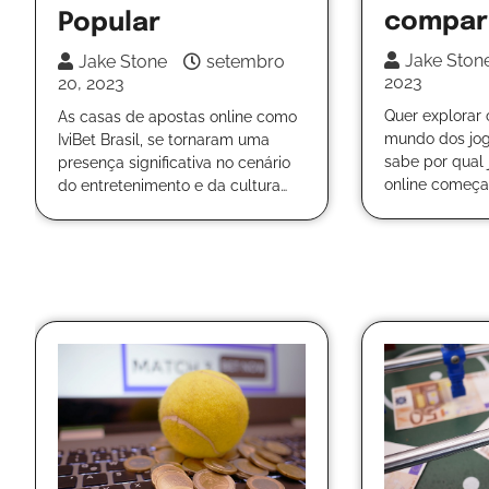
compar
Popular
Jake Ston
Jake Stone
setembro
2023
20, 2023
Quer explorar
As casas de apostas online como
mundo dos jog
IviBet Brasil, se tornaram uma
sabe por qual 
presença significativa no cenário
online começa
do entretenimento e da cultura…