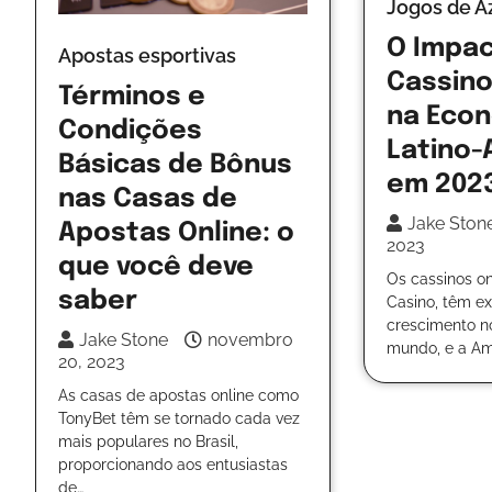
Jogos de A
O Impa
Apostas esportivas
Cassino
Términos e
na Eco
Condições
Latino-
Básicas de Bônus
em 202
nas Casas de
Jake Ston
Apostas Online: o
2023
que você deve
Os cassinos o
saber
Casino, têm e
crescimento n
Jake Stone
novembro
mundo, e a Am
20, 2023
As casas de apostas online como
TonyBet têm se tornado cada vez
mais populares no Brasil,
proporcionando aos entusiastas
de…