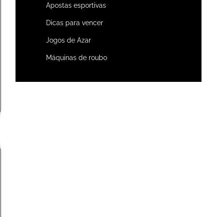
Apostas esportivas
Dicas para vencer
Jogos de Azar
Máquinas de roubo